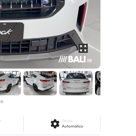
l
Câmbio
Automatico