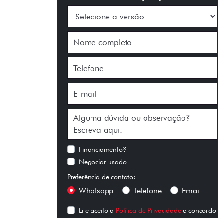
Financiamento?
Negociar usado
Preferência de contato:
Whatsapp
Telefone
Email
Li e aceito a
Política de Privacidade
e concordo