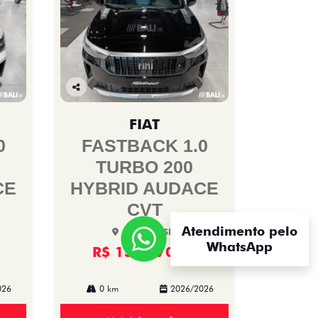
Co
mp
FIAT
arti
lhe
0
FASTBACK 1.0
TURBO 200
CE
HYBRID AUDACE
CVT
Atendimento pelo
Bali Fiat SIA
WhatsApp
R$ 152.970,00
026
0 km
2026/2026