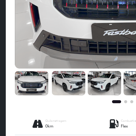
Quilometragem
Combustíve
0km
Flex