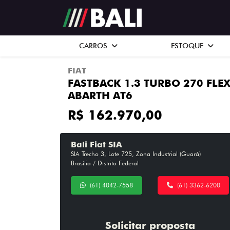
CARROS
ESTOQUE
FIAT
FASTBACK 1.3 TURBO 270 FLE
ABARTH AT6
R$ 162.970,00
Bali Fiat SIA
SIA Trecho 3, Lote 725, Zona Industrial (Guará)
Brasília / Distrito Federal
(61) 4042-7558
(61) 3362-6200
Solicitar proposta