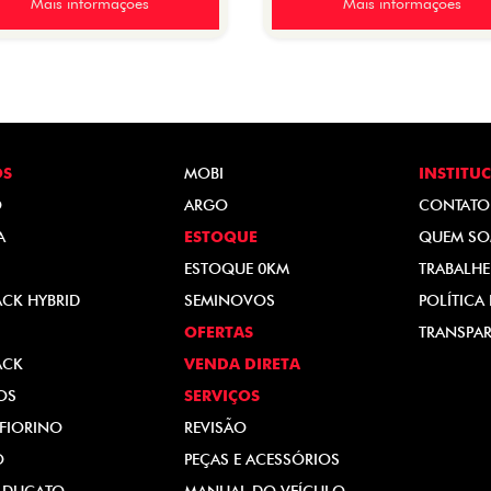
Mais informações
Mais informações
OS
MOBI
INSTITU
O
ARGO
CONTATO
A
ESTOQUE
QUEM S
ESTOQUE 0KM
TRABALH
ACK HYBRID
SEMINOVOS
POLÍTICA
OFERTAS
TRANSPAR
ACK
VENDA DIRETA
OS
SERVIÇOS
FIORINO
REVISÃO
O
PEÇAS E ACESSÓRIOS