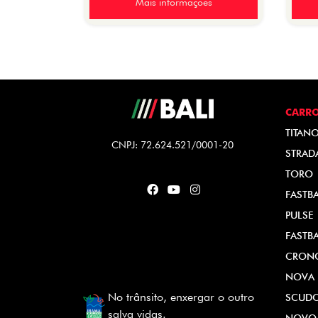
Mais informações
CARR
TITAN
CNPJ: 72.624.521/0001-20
STRAD
TORO
FASTB
PULSE
FASTB
CRON
NOVA 
No trânsito, enxergar o outro
SCUD
salva vidas.