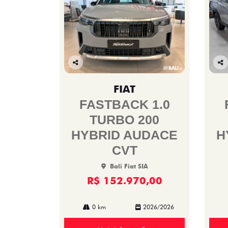
Co
Co
mp
mp
FIAT
arti
arti
lhe
lhe
FASTBACK 1.0
TURBO 200
HYBRID AUDACE
H
CVT
Bali Fiat SIA
R$ 152.970,00
0 km
2026/2026