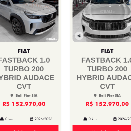
Co
mp
FIAT
FIAT
arti
lhe
FASTBACK 1.0
FASTBACK 1.
TURBO 200
TURBO 200
YBRID AUDACE
HYBRID AUDA
CVT
CVT
Bali Fiat SIA
Bali Fiat SIA
R$ 152.970,00
R$ 152.970,00
0 km
2026/2026
0 km
2026/2