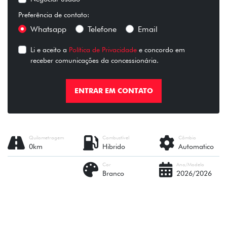
Preferência de contato:
Whatsapp
Telefone
Email
Li e aceito a
Política de Privacidade
e concordo em
receber comunicações da concessionária.
ENTRAR EM CONTATO
Quilometragem
Combustível
Câmbio
0km
Hibrido
Automatico
Cor
Ano/Modelo
Branco
2026/2026