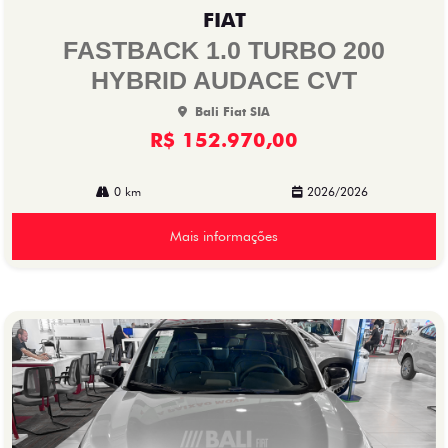
mp
FIAT
arti
lhe
FASTBACK 1.0 TURBO 200
HYBRID AUDACE CVT
Bali Fiat SIA
R$ 152.970,00
0 km
2026/2026
Mais informações