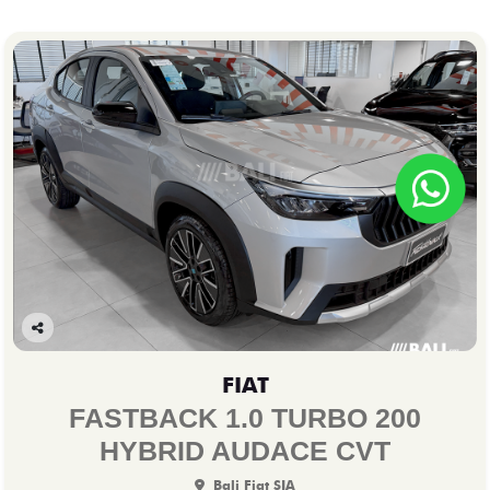
Co
mp
FIAT
arti
lhe
FASTBACK 1.0 TURBO 200
HYBRID AUDACE CVT
Bali Fiat SIA