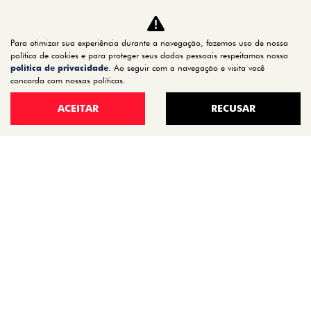
TITANO
STRADA
Para otimizar sua experiência durante a navegação, fazemos uso de nossa
TORO
política de cookies e para proteger seus dados pessoais respeitamos nossa
política de privacidade
. Ao seguir com a navegação e visita você
FASTBACK HYBRID
concorda com nossas políticas.
PULSE
ACEITAR
RECUSAR
FASTBACK
CRONOS
NOVA FIORINO
SCUDO
NOVO DUCATO
MOBI
ARGO
ESTOQUE
ESTOQUE 0KM
SEMINOVOS