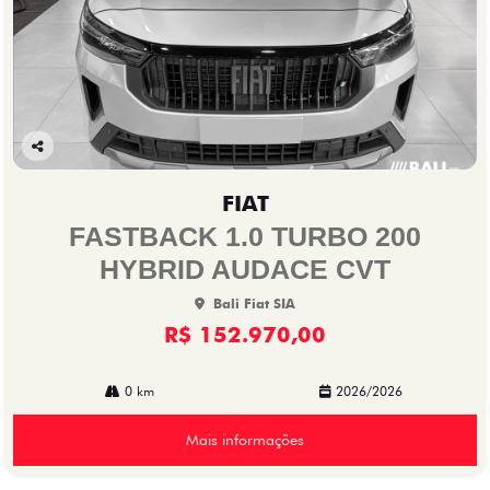
Co
mp
FIAT
arti
lhe
FASTBACK 1.0 TURBO 200
HYBRID AUDACE CVT
Bali Fiat SIA
R$ 152.970,00
0 km
2026/2026
Mais informações