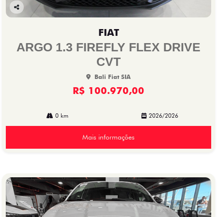
Co
mp
FIAT
arti
lhe
ARGO 1.3 FIREFLY FLEX DRIVE
CVT
Bali Fiat SIA
R$ 100.970,00
0 km
2026/2026
Mais informações