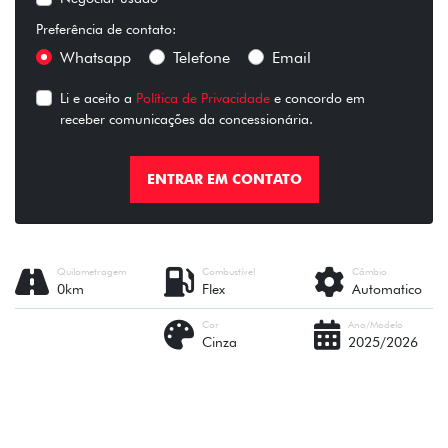
Preferência de contato:
Whatsapp
Telefone
Email
Li e aceito a
Política de Privacidade
e concordo em
receber comunicações da concessionária.
ENTRAR EM CONTATO
Quilometragem
Combustível
Câmbio
0km
Flex
Automatico
Cor
Ano/Modelo
Cinza
2025/2026