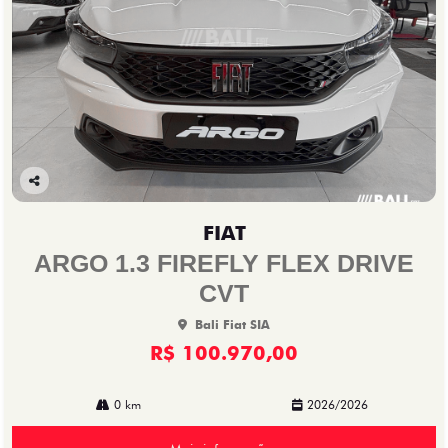
Co
mp
FIAT
arti
lhe
ARGO 1.3 FIREFLY FLEX DRIVE
CVT
Bali Fiat SIA
R$ 100.970,00
0 km
2026/2026