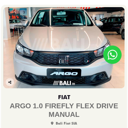
Co
mp
FIAT
arti
lhe
ARGO 1.0 FIREFLY FLEX DRIVE
MANUAL
Bali Fiat SIA