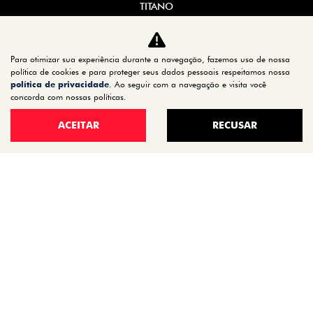
TITANO
STRADA
TORO
Para otimizar sua experiência durante a navegação, fazemos uso de nossa
FASTBACK HYBRID
política de cookies e para proteger seus dados pessoais respeitamos nossa
política de privacidade
. Ao seguir com a navegação e visita você
PULSE
concorda com nossas políticas.
FASTBACK
ACEITAR
RECUSAR
CRONOS
NOVA FIORINO
SCUDO
NOVO DUCATO
MOBI
ARGO
ESTOQUE
ESTOQUE 0KM
SEMINOVOS