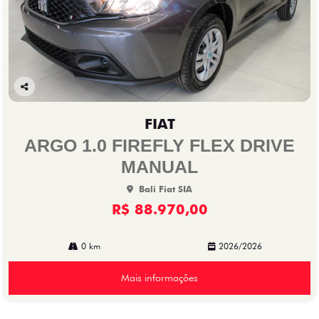
Co
mp
FIAT
arti
lhe
ARGO 1.0 FIREFLY FLEX DRIVE
MANUAL
Bali Fiat SIA
R$ 88.970,00
0 km
2026/2026
Mais informações