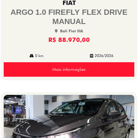
FIAT
arti
lhe
ARGO 1.0 FIREFLY FLEX DRIVE
MANUAL
Bali Fiat SIA
R$ 88.970,00
0 km
2026/2026
Mais informações