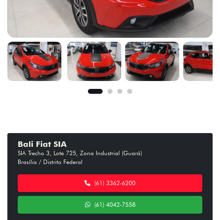
Bali Fiat SIA
SIA Trecho 3, Lote 725, Zona Industrial (Guará)
Brasília / Distrito Federal
(61) 3362-6200
(61) 4042-7558