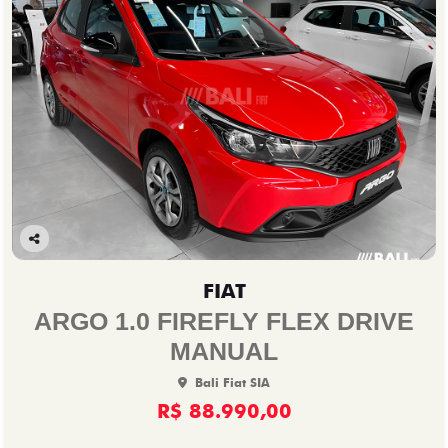
Co
mp
FIAT
arti
lhe
ARGO 1.0 FIREFLY FLEX DRIVE
MANUAL
Bali Fiat SIA
R$ 88.990,00