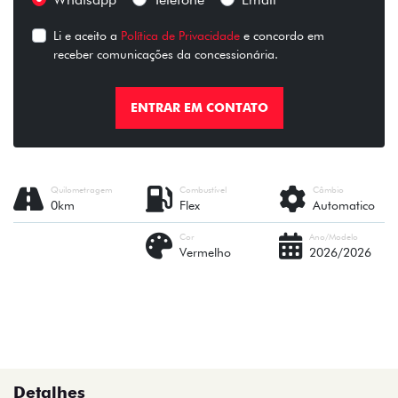
Li e aceito a
Política de Privacidade
e concordo em
receber comunicações da concessionária.
ENTRAR EM CONTATO
Quilometragem
Combustível
Câmbio
0km
Flex
Automatico
Cor
Ano/Modelo
Vermelho
2026/2026
Detalhes