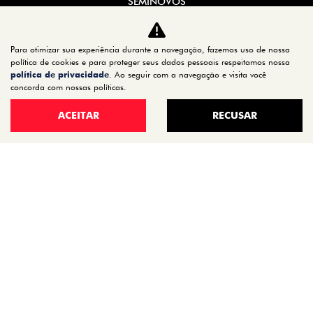
SEMINOVOS
OFERTAS
VENDA DIRETA
Para otimizar sua experiência durante a navegação, fazemos uso de nossa
SERVIÇOS
política de cookies e para proteger seus dados pessoais respeitamos nossa
política de privacidade
. Ao seguir com a navegação e visita você
REVISÃO
concorda com nossas políticas.
PEÇAS E ACESSÓRIOS
ACEITAR
RECUSAR
MANUAL DO VEÍCULO
INSTITUCIONAL
CONTATO
QUEM SOMOS
TRABALHE CONOSCO
POLÍTICA DE PRIVACIDADE
TRANSPARÊNCIA SALARIAL
No trânsito, enxergar o outro salva vidas.