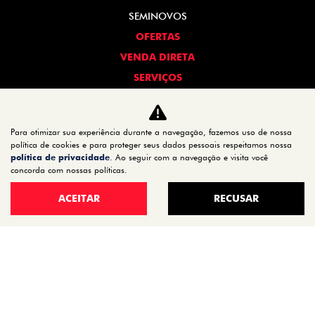
SEMINOVOS
OFERTAS
VENDA DIRETA
SERVIÇOS
REVISÃO
PEÇAS E ACESSÓRIOS
Para otimizar sua experiência durante a navegação, fazemos uso de nossa
MANUAL DO VEÍCULO
política de cookies e para proteger seus dados pessoais respeitamos nossa
política de privacidade
. Ao seguir com a navegação e visita você
INSTITUCIONAL
concorda com nossas políticas.
CONTATO
ACEITAR
RECUSAR
QUEM SOMOS
TRABALHE CONOSCO
POLÍTICA DE PRIVACIDADE
TRANSPARÊNCIA SALARIAL
No trânsito, enxergar o outro salva vidas.