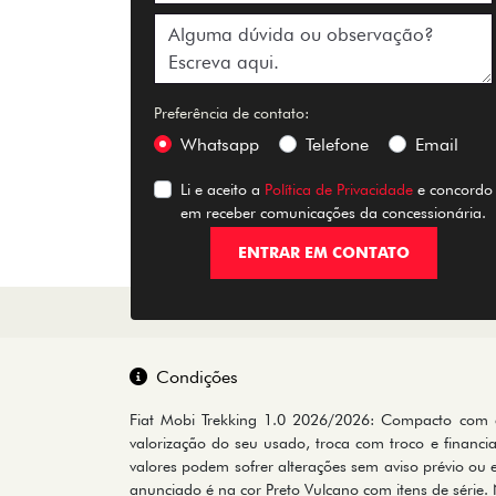
Preferência de contato:
Whatsapp
Telefone
Email
Li e aceito a
Política de Privacidade
e concordo
em receber comunicações da concessionária.
ENTRAR EM CONTATO
Condições
Fiat Mobi Trekking 1.0 2026/2026: Compacto com esp
valorização do seu usado, troca com troco e finan
valores podem sofrer alterações sem aviso prévio ou e
anunciado é na cor Preto Vulcano com itens de série