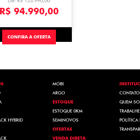
De: R$ 123.990,00
R$ 94.990,00
CONFIRA A OFERTA
OS
MOBI
INSTITU
O
ARGO
CONTATO
A
ESTOQUE
QUEM S
ESTOQUE 0KM
TRABALH
ACK HYBRID
SEMINOVOS
POLÍTICA
OFERTAS
TRANSPAR
ACK
VENDA DIRETA