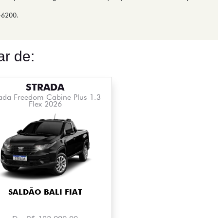
-6200.
r de:
STRADA
rada Freedom Cabine Plus 1.3
Flex 2026
SALDÃO BALI FIAT