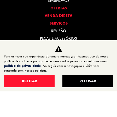
SEMINOVOS
OFERTAS
VENDA DIRETA
SERVIÇOS
REVISÃO
PEÇAS E ACESSÓRIOS
MANUAL DO VEÍCULO
INSTITUCIONAL
Para otimizar sua experiência durante a navegação, fazemos uso de nossa
política de cookies e para proteger seus dados pessoais respeitamos nossa
CONTATO
política de privacidade
. Ao seguir com a navegação e visita você
concorda com nossas políticas.
QUEM SOMOS
TRABALHE CONOSCO
ACEITAR
RECUSAR
POLÍTICA DE PRIVACIDADE
TRANSPARÊNCIA SALARIAL
No trânsito, enxergar o outro salva vidas.