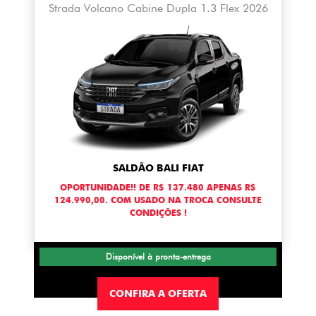
Strada Volcano Cabine Dupla 1.3 Flex 2026
SALDÃO BALI FIAT
OPORTUNIDADE!! DE R$ 137.480 APENAS R$
124.990,00. COM USADO NA TROCA CONSULTE
CONDIÇÕES !
Disponível à pronta-entrega
CONFIRA A OFERTA