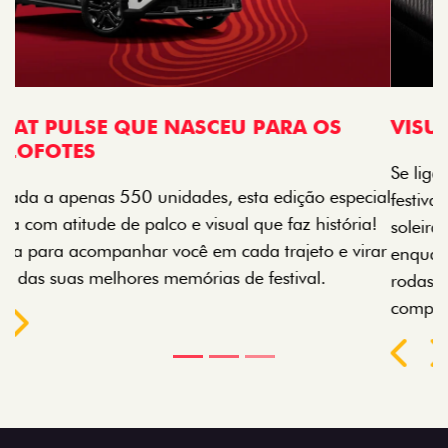
VISUAL COM ENERGIA LOLLABR
Se liga no que compõe a identidade exclusiva do
festival: série numerada, adesivo lateral LollaBR e a
soleira temática que reforçam a exclusividade,
enquanto os detalhes escurecidos, o teto bicolor e as
rodas de liga-leve aro 16” em preto brilhante
completam o visual com ainda mais estilo.
Próximo
Previous
Next
Tecnologia que acompanha o seu ritmo