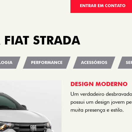
ENTRAR EM CONTATO
 FIAT STRADA
LOGIA
PERFORMANCE
ACESSÓRIOS
SE
CINCO OPÇÕES DE 
O Fiat Mobi tem sempre um
entre o Preto Vulcano, Ver
Bari e Cinza Silverstone.