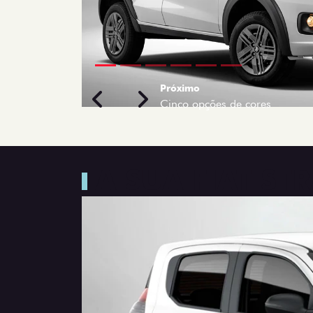
Próximo
Previous
Next
Rodas de liga leve
A SUA FIAT S