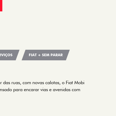
RVIÇOS
FIAT + SEM PARAR
CORES
a opção de cor que é a sua cara. Escolha
melho Montecarlo, Branco Banchisa, Prata