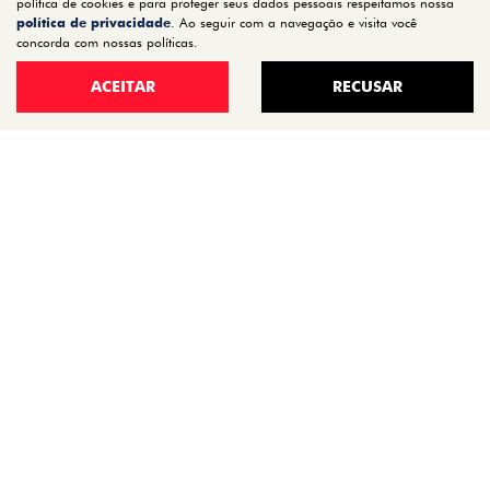
política de cookies e para proteger seus dados pessoais respeitamos nossa
ARGO
política de privacidade
. Ao seguir com a navegação e visita você
concorda com nossas políticas.
ESTOQUE
ESTOQUE 0KM
ACEITAR
RECUSAR
SEMINOVOS
OFERTAS
VENDA DIRETA
SERVIÇOS
REVISÃO
PEÇAS E ACESSÓRIOS
MANUAL DO VEÍCULO
INSTITUCIONAL
CONTATO
QUEM SOMOS
TRABALHE CONOSCO
POLÍTICA DE PRIVACIDADE