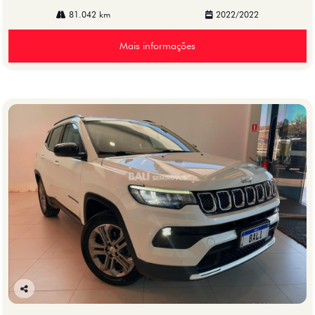
81.042 km
2022/2022
Mais informações
Co
mp