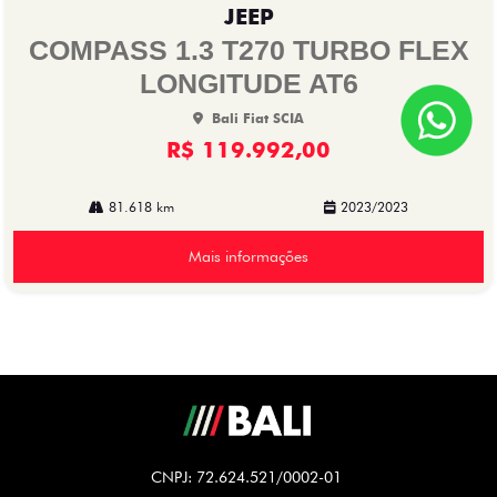
JEEP
arti
lhe
COMPASS 1.3 T270 TURBO FLEX
LONGITUDE AT6
Bali Fiat SCIA
R$ 119.992,00
81.618 km
2023/2023
Mais informações
CNPJ: 72.624.521/0002-01