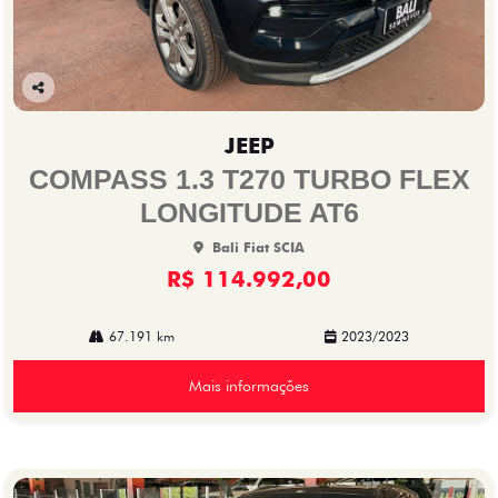
Co
mp
JEEP
arti
lhe
COMPASS 1.3 T270 TURBO FLEX
LONGITUDE AT6
Bali Fiat SCIA
R$ 114.992,00
67.191 km
2023/2023
Mais informações