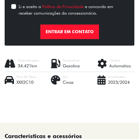
Li e aceito a
Política de Privacidade
e concordo em
receber comunicações da concessionária.
ENTRAR EM CONTATO
Quilometragem
Combustível
Câmbio
34.421km
Gasolina
Automatico
Final Da Placa
Cor
Ano/Modelo
XXX2C10
Cinza
2023/2024
Características e acessórios