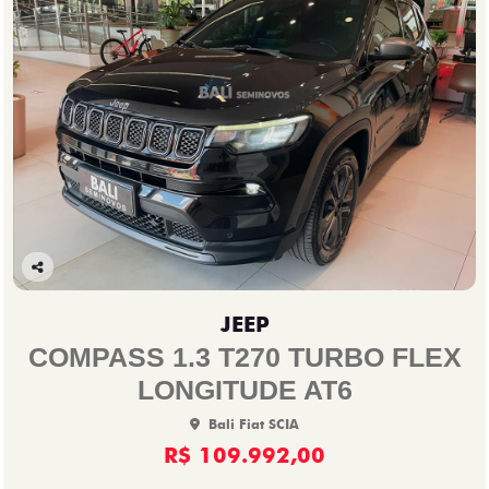
Co
mp
JEEP
arti
lhe
COMPASS 1.3 T270 TURBO FLEX
LONGITUDE AT6
Bali Fiat SCIA
R$ 109.992,00