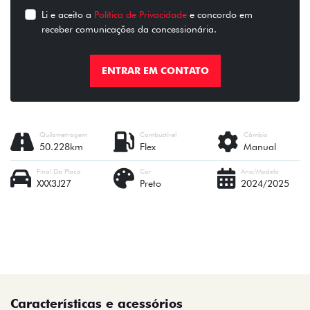
Li e aceito a
Política de Privacidade
e concordo em
receber comunicações da concessionária.
ENTRAR EM CONTATO
Quilometragem
Combustível
Câmbio
50.228km
Flex
Manual
Final Da Placa
Cor
Ano/Modelo
XXX3J27
Preto
2024/2025
Características e acessórios