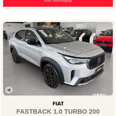
Mais informações
Co
mp
FIAT
arti
lhe
FASTBACK 1.0 TURBO 200