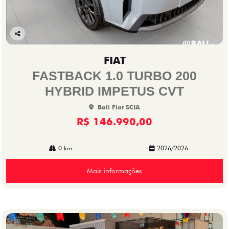
Co
mp
FIAT
arti
lhe
FASTBACK 1.0 TURBO 200
HYBRID IMPETUS CVT
Bali Fiat SCIA
R$ 146.990,00
0 km
2026/2026
Mais informações