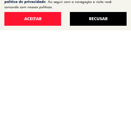
política de privacidade
. Ao seguir com a navegação e visita você
TORO
concorda com nossas políticas.
FASTBACK HYBRID
ACEITAR
RECUSAR
PULSE
FASTBACK
CRONOS
NOVA FIORINO
SCUDO
NOVO DUCATO
MOBI
ARGO
ESTOQUE
ESTOQUE 0KM
SEMINOVOS
OFERTAS
VENDA DIRETA