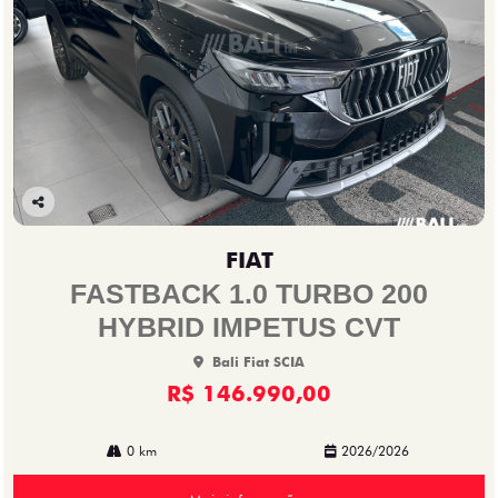
Co
mp
FIAT
arti
lhe
FASTBACK 1.0 TURBO 200
HYBRID IMPETUS CVT
Bali Fiat SCIA
R$ 146.990,00
0 km
2026/2026