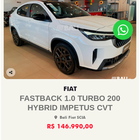
Co
mp
FIAT
arti
lhe
FASTBACK 1.0 TURBO 200
HYBRID IMPETUS CVT
Bali Fiat SCIA
R$ 146.990,00