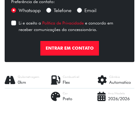
Preferência de contato:
Whatsapp
Telefone
Email
Li e aceito a
Política de Privacidade
e concordo em
receber comunicações da concessionária.
ENTRAR EM CONTATO
Quilometragem
Combustível
Câmbio
0km
Flex
Automatico
Cor
Ano/Modelo
Preto
2026/2026