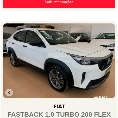
Mais informações
Co
mp
FIAT
arti
lhe
FASTBACK 1.0 TURBO 200 FLEX