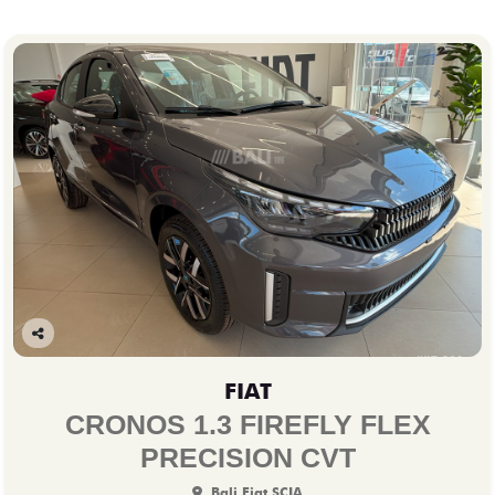
Co
mp
FIAT
arti
lhe
CRONOS 1.3 FIREFLY FLEX
PRECISION CVT
Bali Fiat SCIA