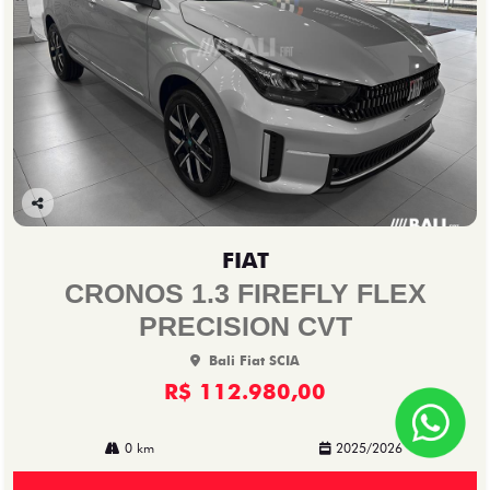
Co
mp
FIAT
arti
lhe
CRONOS 1.3 FIREFLY FLEX
PRECISION CVT
Bali Fiat SCIA
R$ 112.980,00
0 km
2025/2026