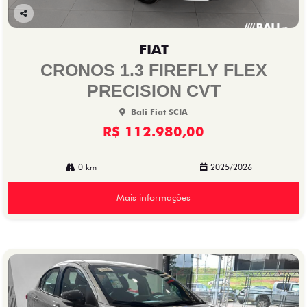
Co
mp
FIAT
arti
lhe
CRONOS 1.3 FIREFLY FLEX
PRECISION CVT
Bali Fiat SCIA
R$ 112.980,00
0 km
2025/2026
Mais informações