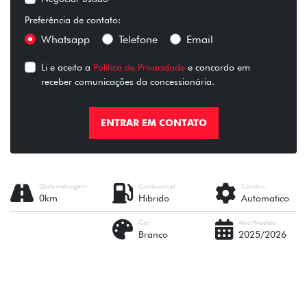
Preferência de contato:
Whatsapp
Telefone
Email
Li e aceito a
Política de Privacidade
e concordo em
receber comunicações da concessionária.
ENTRAR EM CONTATO
Quilometragem
Combustível
Câmbio
0km
Hibrido
Automatico
Cor
Ano/Modelo
Branco
2025/2026