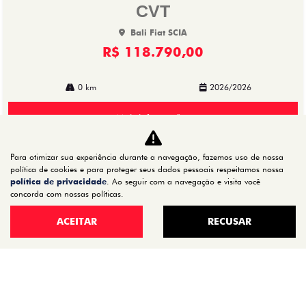
CVT
Bali Fiat SCIA
R$ 118.790,00
0 km
2026/2026
Mais informações
Para otimizar sua experiência durante a navegação, fazemos uso de nossa
política de cookies e para proteger seus dados pessoais respeitamos nossa
política de privacidade
. Ao seguir com a navegação e visita você
concorda com nossas políticas.
ACEITAR
RECUSAR
CNPJ: 72.624.521/0002-01