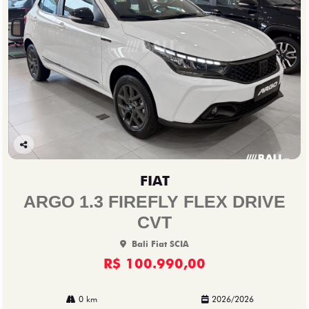
Co
mp
FIAT
arti
lhe
ARGO 1.3 FIREFLY FLEX DRIVE
CVT
Bali Fiat SCIA
R$ 100.990,00
0 km
2026/2026