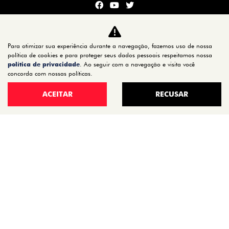
CARROS
Para otimizar sua experiência durante a navegação, fazemos uso de nossa
TITANO
política de cookies e para proteger seus dados pessoais respeitamos nossa
STRADA
política de privacidade
. Ao seguir com a navegação e visita você
concorda com nossas políticas.
TORO
FASTBACK HYBRID
ACEITAR
RECUSAR
PULSE
FASTBACK
CRONOS
NOVA FIORINO
SCUDO
NOVO DUCATO
MOBI
ARGO