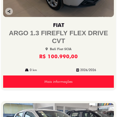
Co
mp
FIAT
arti
lhe
ARGO 1.3 FIREFLY FLEX DRIVE
CVT
Bali Fiat SCIA
R$ 100.990,00
0 km
2026/2026
Mais informações