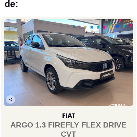
de:
Co
mp
FIAT
arti
lhe
ARGO 1.3 FIREFLY FLEX DRIVE
CVT