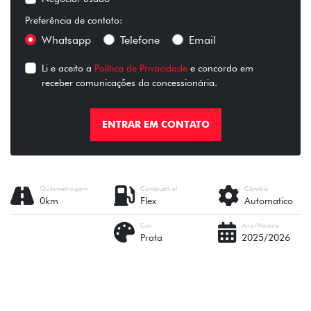
Preferência de contato:
Whatsapp
Telefone
Email
Li e aceito a
Política de Privacidade
e concordo em
receber comunicações da concessionária.
ENTRAR EM CONTATO
Quilometragem
Combustível
Câmbio
0km
Flex
Automatico
Cor
Ano/Modelo
Prata
2025/2026