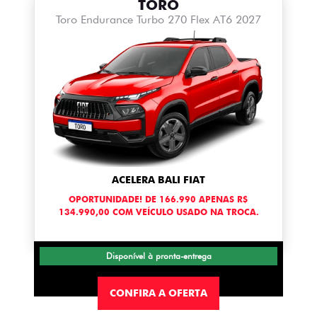
TORO
Toro Endurance Turbo 270 Flex AT6 2027
ACELERA BALI FIAT
OPORTUNIDADE! DE 166.990 APENAS R$
134.990,00 COM VEÍCULO USADO NA TROCA.
Disponível à pronta-entrega
CONFIRA A OFERTA