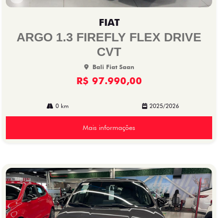
Co
mp
FIAT
arti
lhe
ARGO 1.3 FIREFLY FLEX DRIVE
CVT
Bali Fiat Saan
R$ 97.990,00
0 km
2025/2026
Mais informações