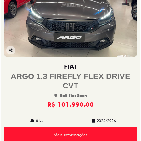
Co
mp
FIAT
arti
lhe
ARGO 1.3 FIREFLY FLEX DRIVE
CVT
Bali Fiat Saan
R$ 101.990,00
0 km
2026/2026
Mais informações