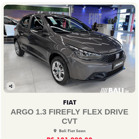
Co
mp
FIAT
arti
lhe
ARGO 1.3 FIREFLY FLEX DRIVE
CVT
Bali Fiat Saan