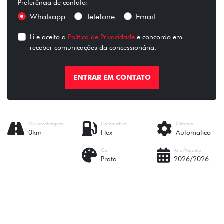
Preferência de contato:
Whatsapp
Telefone
Email
Li e aceito a
Política de Privacidade
e concordo em
receber comunicações da concessionária.
ENTRAR EM CONTATO
Quilometragem
Combustível
Câmbio
0km
Flex
Automatico
Cor
Ano/Modelo
Prata
2026/2026