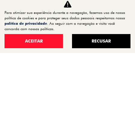
CARROS
Para otimizar sua experiência durante a navegação, fazemos uso de nossa
TITANO
política de cookies e para proteger seus dados pessoais respeitamos nossa
STRADA
política de privacidade
. Ao seguir com a navegação e visita você
concorda com nossas políticas.
TORO
FASTBACK HYBRID
ACEITAR
RECUSAR
PULSE
FASTBACK
CRONOS
NOVA FIORINO
SCUDO
NOVO DUCATO
MOBI
ARGO
ESTOQUE
ESTOQUE 0KM