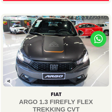
Co
mp
FIAT
arti
lhe
ARGO 1.3 FIREFLY FLEX
TREKKING CVT