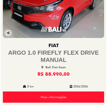
Co
mp
FIAT
arti
lhe
ARGO 1.0 FIREFLY FLEX DRIVE
MANUAL
Bali Fiat Saan
R$ 88.990,00
0 km
2026/2026
Mais informações