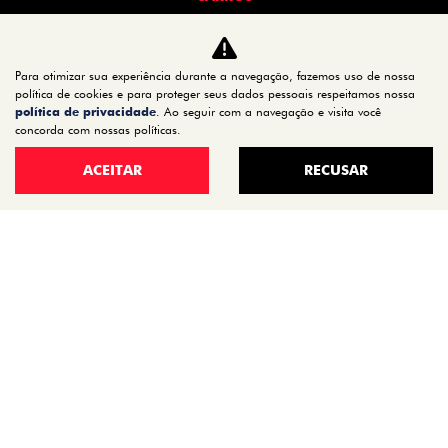
TITANO
STRADA
Para otimizar sua experiência durante a navegação, fazemos uso de nossa
TORO
política de cookies e para proteger seus dados pessoais respeitamos nossa
FASTBACK HYBRID
política de privacidade
. Ao seguir com a navegação e visita você
concorda com nossas políticas.
PULSE
FASTBACK
ACEITAR
RECUSAR
CRONOS
NOVA FIORINO
SCUDO
NOVO DUCATO
MOBI
ARGO
ESTOQUE
ESTOQUE 0KM
SEMINOVOS