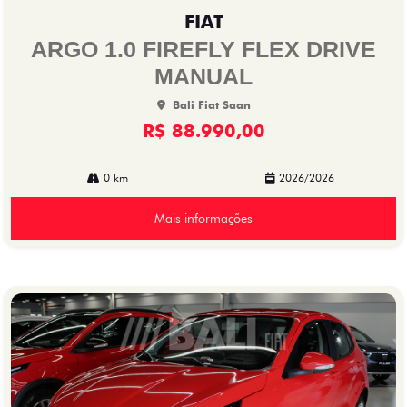
mp
FIAT
arti
lhe
ARGO 1.0 FIREFLY FLEX DRIVE
MANUAL
Bali Fiat Saan
R$ 88.990,00
0 km
2026/2026
Mais informações