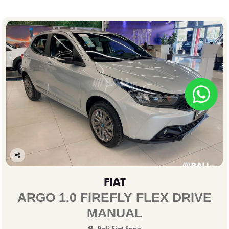
Co
mp
FIAT
arti
lhe
ARGO 1.0 FIREFLY FLEX DRIVE
MANUAL
Bali Fiat Saan