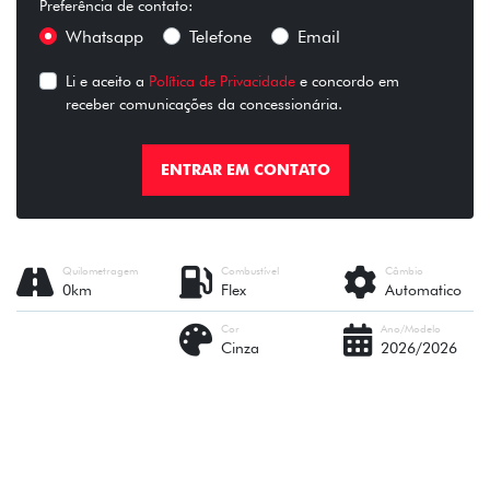
Preferência de contato:
Whatsapp
Telefone
Email
Li e aceito a
Política de Privacidade
e concordo em
receber comunicações da concessionária.
ENTRAR EM CONTATO
Quilometragem
Combustível
Câmbio
0km
Flex
Automatico
Cor
Ano/Modelo
Cinza
2026/2026