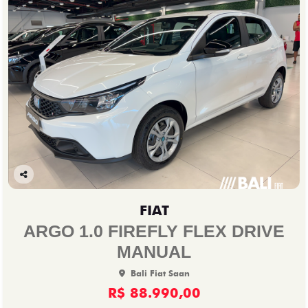
Co
mp
FIAT
arti
lhe
ARGO 1.0 FIREFLY FLEX DRIVE
MANUAL
Bali Fiat Saan
R$ 88.990,00