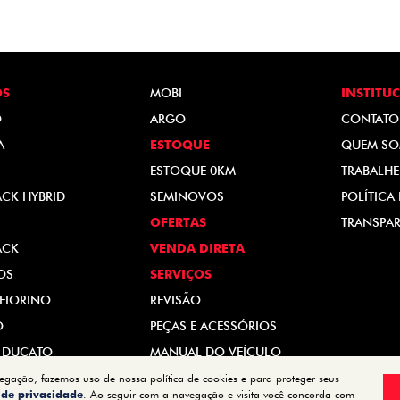
OS
MOBI
INSTITU
O
ARGO
CONTATO
A
ESTOQUE
QUEM S
ESTOQUE 0KM
TRABALH
ACK HYBRID
SEMINOVOS
POLÍTICA
OFERTAS
TRANSPAR
ACK
VENDA DIRETA
OS
SERVIÇOS
FIORINO
REVISÃO
O
PEÇAS E ACESSÓRIOS
 DUCATO
MANUAL DO VEÍCULO
vegação, fazemos uso de nossa política de cookies e para proteger seus
a de privacidade
. Ao seguir com a navegação e visita você concorda com