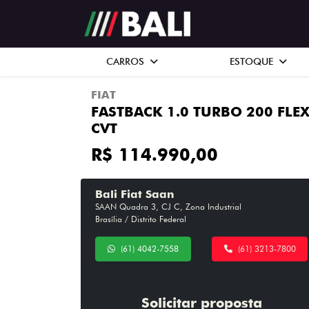
CARROS
ESTOQUE
FIAT
FASTBACK 1.0 TURBO 200 FLE
CVT
R$ 114.990,00
Bali Fiat Saan
SAAN Quadra 3, CJ C, Zona Industrial
Brasília / Distrito Federal
(61) 4042-7558
(61) 3213-7800
Solicitar proposta