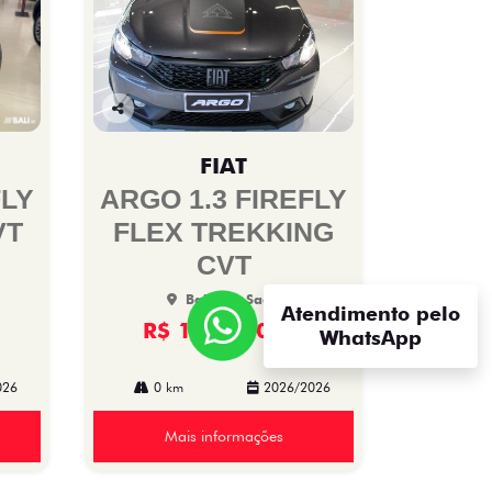
Co
mp
FIAT
arti
lhe
FLY
ARGO 1.3 FIREFLY
VT
FLEX TREKKING
CVT
Bali Fiat Saan
Atendimento pelo
R$ 108.990,00
WhatsApp
026
0 km
2026/2026
Mais informações