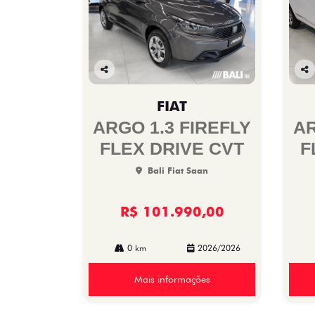
Co
Co
mp
mp
FIAT
arti
arti
lhe
lhe
ARGO 1.3 FIREFLY
AR
FLEX DRIVE CVT
F
Bali Fiat Saan
R$ 101.990,00
0 km
2026/2026
Mais informações