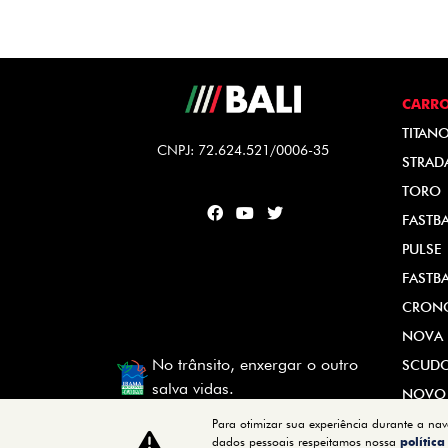
CARR
TITAN
CNPJ: 72.624.521/0006-35
STRAD
TORO
FASTB
PULSE
FASTB
CRON
NOVA 
No trânsito, enxergar o outro
SCUD
salva vidas.
NOVO
Para otimizar sua experiência durante a na
dados pessoais respeitamos nossa
polític