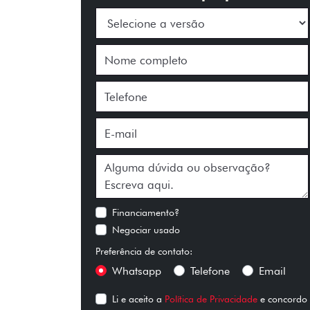
Financiamento?
Negociar usado
Preferência de contato:
Whatsapp
Telefone
Email
Li e aceito a
Política de Privacidade
e concordo