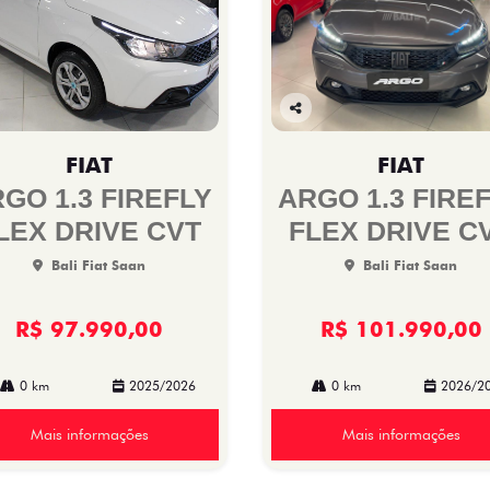
Co
mp
FIAT
FIAT
arti
lhe
GO 1.3 FIREFLY
ARGO 1.3 FIRE
LEX DRIVE CVT
FLEX DRIVE C
Bali Fiat Saan
Bali Fiat Saan
R$ 97.990,00
R$ 101.990,00
0 km
2025/2026
0 km
2026/2
Mais informações
Mais informações