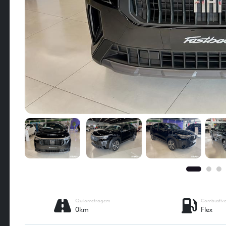
Quilometragem
Combustíve
0km
Flex