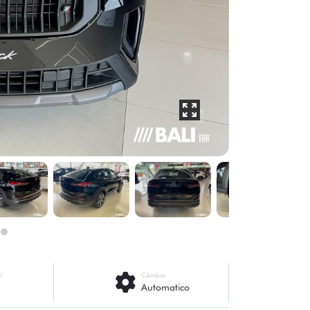
l
Câmbio
Automatico