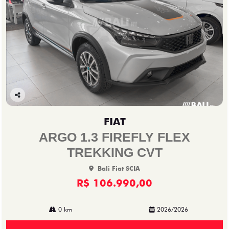
Co
mp
FIAT
arti
lhe
ARGO 1.3 FIREFLY FLEX
TREKKING CVT
Bali Fiat SCIA
R$ 106.990,00
0 km
2026/2026