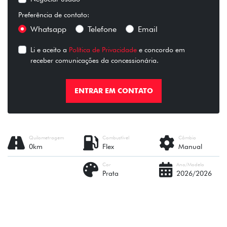
Preferência de contato:
Whatsapp
Telefone
Email
Li e aceito a
Política de Privacidade
e concordo em
receber comunicações da concessionária.
ENTRAR EM CONTATO
Quilometragem
Combustível
Câmbio
0km
Flex
Manual
Cor
Ano/Modelo
Prata
2026/2026