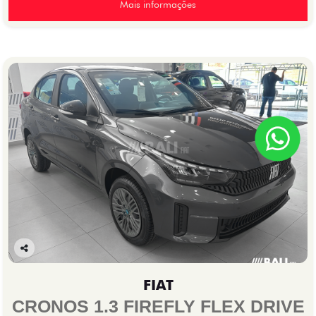
Mais informações
Co
mp
FIAT
arti
lhe
CRONOS 1.3 FIREFLY FLEX DRIVE