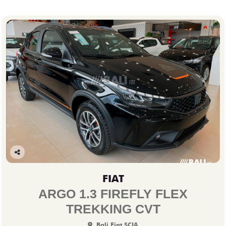
Co
mp
FIAT
arti
lhe
ARGO 1.3 FIREFLY FLEX
TREKKING CVT
Bali Fiat SCIA