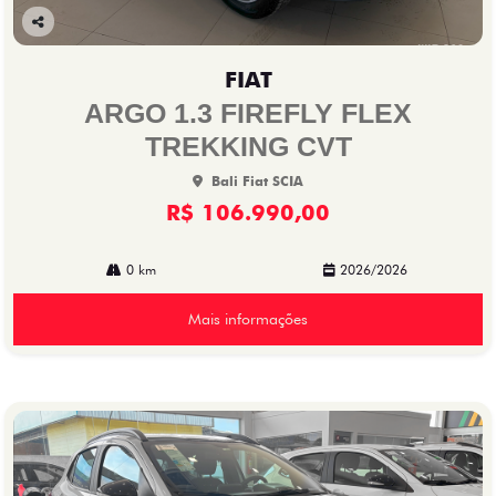
Co
mp
FIAT
arti
lhe
ARGO 1.3 FIREFLY FLEX
TREKKING CVT
Bali Fiat SCIA
R$ 106.990,00
0 km
2026/2026
Mais informações