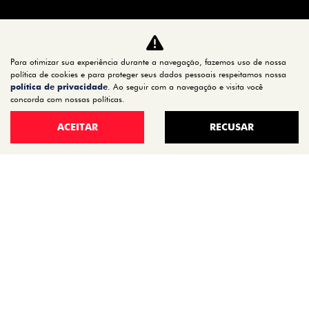
CARROS
TITANO
Para otimizar sua experiência durante a navegação, fazemos uso de nossa
STRADA
política de cookies e para proteger seus dados pessoais respeitamos nossa
política de privacidade
. Ao seguir com a navegação e visita você
TORO
concorda com nossas políticas.
FASTBACK HYBRID
ACEITAR
RECUSAR
PULSE
FASTBACK
CRONOS
NOVA FIORINO
SCUDO
NOVO DUCATO
MOBI
ARGO
ESTOQUE