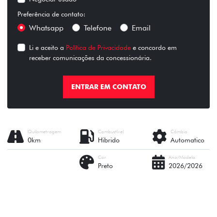
Preferência de contato:
Whatsapp
Telefone
Email
Li e aceito a
Política de Privacidade
e concordo em
receber comunicações da concessionária.
ENTRAR EM CONTATO
Quilometragem
Combustível
Câmbio
0km
Hibrido
Automatico
Cor
Ano/Modelo
Preto
2026/2026