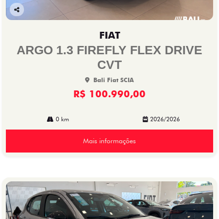
Co
mp
FIAT
arti
lhe
ARGO 1.3 FIREFLY FLEX DRIVE
CVT
Bali Fiat SCIA
R$ 100.990,00
0 km
2026/2026
Mais informações