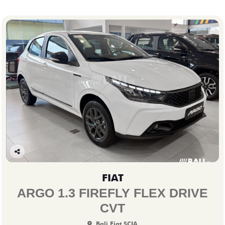
Co
mp
FIAT
arti
lhe
ARGO 1.3 FIREFLY FLEX DRIVE
CVT
Bali Fiat SCIA