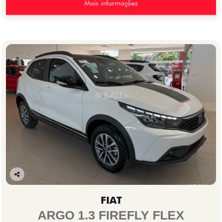
Mais informações
Co
mp
FIAT
arti
lhe
ARGO 1.3 FIREFLY FLEX