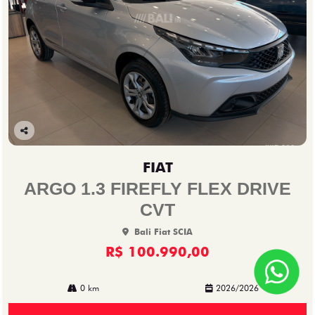
Co
mp
FIAT
arti
lhe
ARGO 1.3 FIREFLY FLEX DRIVE
CVT
Bali Fiat SCIA
R$ 100.990,00
0 km
2026/2026