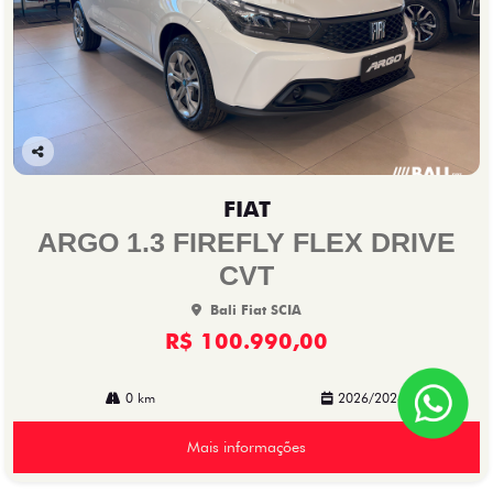
Co
mp
FIAT
arti
lhe
ARGO 1.3 FIREFLY FLEX DRIVE
CVT
Bali Fiat SCIA
R$ 100.990,00
0 km
2026/2026
Mais informações