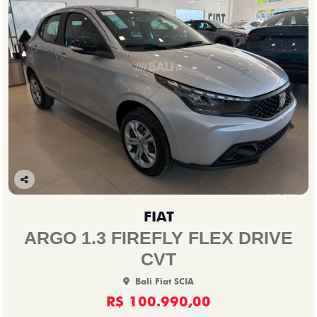
Co
mp
FIAT
arti
lhe
ARGO 1.3 FIREFLY FLEX DRIVE
CVT
Bali Fiat SCIA
R$ 100.990,00