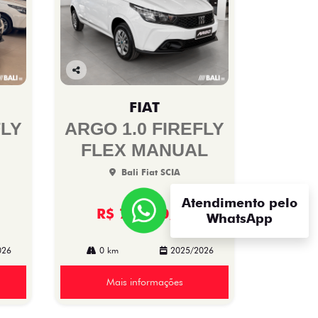
Co
mp
FIAT
arti
lhe
FLY
ARGO 1.0 FIREFLY
FLEX MANUAL
Bali Fiat SCIA
Atendimento pelo
R$ 79.890,00
WhatsApp
026
0 km
2025/2026
Mais informações