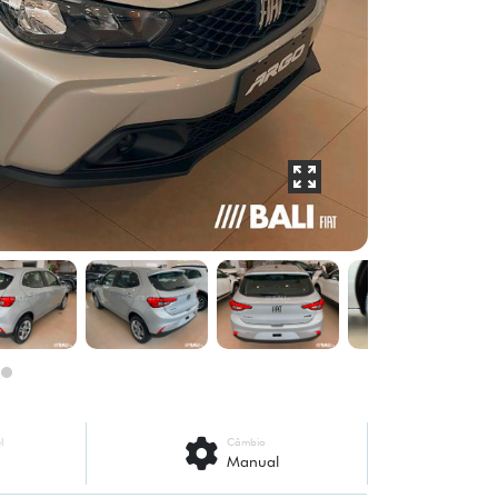
l
Câmbio
Manual