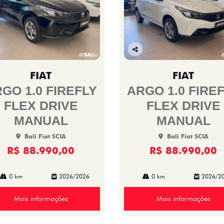
Co
mp
FIAT
FIAT
arti
lhe
GO 1.0 FIREFLY
ARGO 1.0 FIRE
FLEX DRIVE
FLEX DRIVE
MANUAL
MANUAL
Bali Fiat SCIA
Bali Fiat SCIA
R$ 88.990,00
R$ 88.990,00
0 km
2026/2026
0 km
2026/2
Mais informações
Mais informações