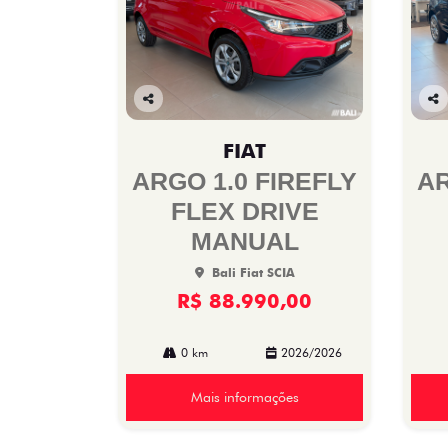
Co
Co
mp
mp
FIAT
arti
arti
lhe
lhe
ARGO 1.0 FIREFLY
AR
FLEX DRIVE
MANUAL
Bali Fiat SCIA
R$ 88.990,00
0 km
2026/2026
Mais informações