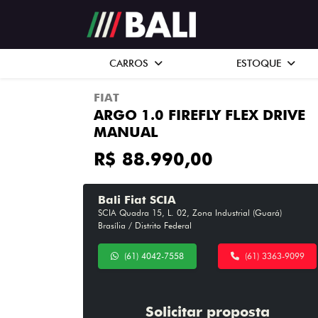
CARROS
ESTOQUE
FIAT
ARGO 1.0 FIREFLY FLEX DRIVE
MANUAL
R$ 88.990,00
Bali Fiat SCIA
SCIA Quadra 15, L. 02, Zona Industrial (Guará)
Brasília / Distrito Federal
(61) 4042-7558
(61) 3363-9099
Solicitar proposta