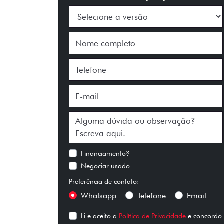
Financiamento?
Negociar usado
Preferência de contato:
Whatsapp
Telefone
Email
Li e aceito a
Política de Privacidade
e concordo