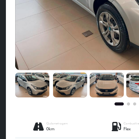
Quilometragem
Combustíve
0km
Flex