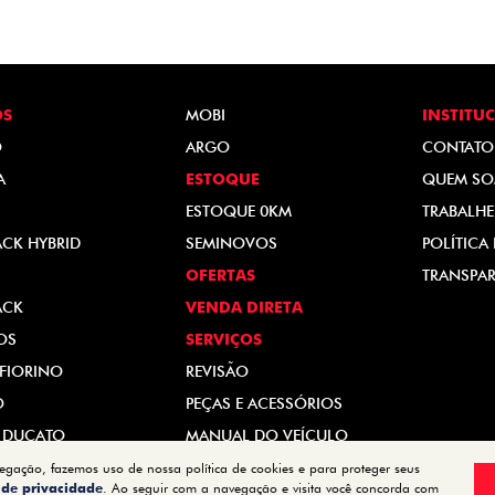
OS
MOBI
INSTITU
O
ARGO
CONTATO
A
ESTOQUE
QUEM S
ESTOQUE 0KM
TRABALH
ACK HYBRID
SEMINOVOS
POLÍTICA
OFERTAS
TRANSPAR
ACK
VENDA DIRETA
OS
SERVIÇOS
FIORINO
REVISÃO
O
PEÇAS E ACESSÓRIOS
 DUCATO
MANUAL DO VEÍCULO
vegação, fazemos uso de nossa política de cookies e para proteger seus
a de privacidade
. Ao seguir com a navegação e visita você concorda com