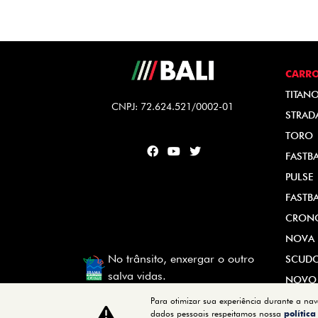
CARR
TITAN
CNPJ: 72.624.521/0002-01
STRAD
TORO
FASTB
PULSE
FASTB
CRON
NOVA 
No trânsito, enxergar o outro
SCUD
salva vidas.
NOVO
Para otimizar sua experiência durante a na
dados pessoais respeitamos nossa
polític