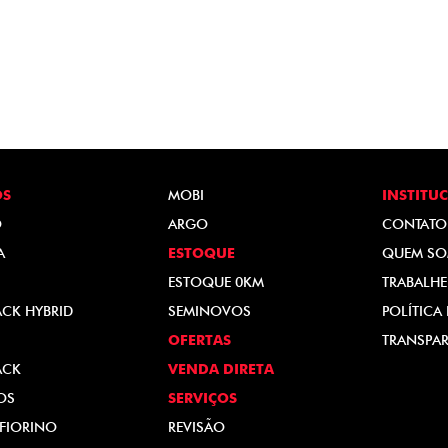
OS
MOBI
INSTITU
O
ARGO
CONTATO
A
ESTOQUE
QUEM S
ESTOQUE 0KM
TRABALH
ACK HYBRID
SEMINOVOS
POLÍTICA
OFERTAS
TRANSPAR
ACK
VENDA DIRETA
OS
SERVIÇOS
FIORINO
REVISÃO