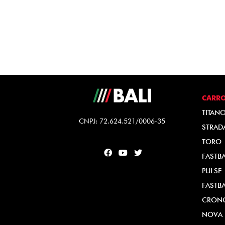
CARR
TITAN
CNPJ: 72.624.521/0006-35
STRAD
TORO
FASTB
PULSE
FASTB
CRON
NOVA 