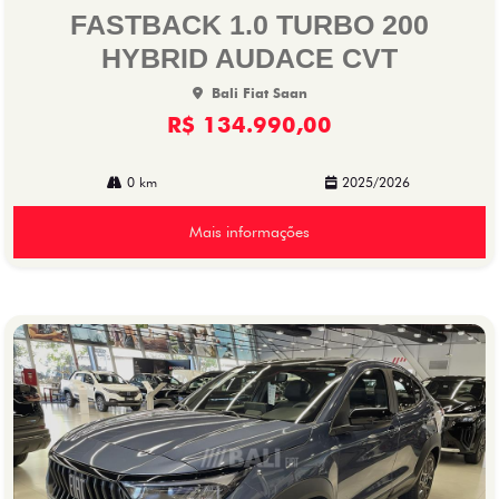
lhe
FASTBACK 1.0 TURBO 200
HYBRID AUDACE CVT
Bali Fiat Saan
R$ 134.990,00
0 km
2025/2026
Mais informações