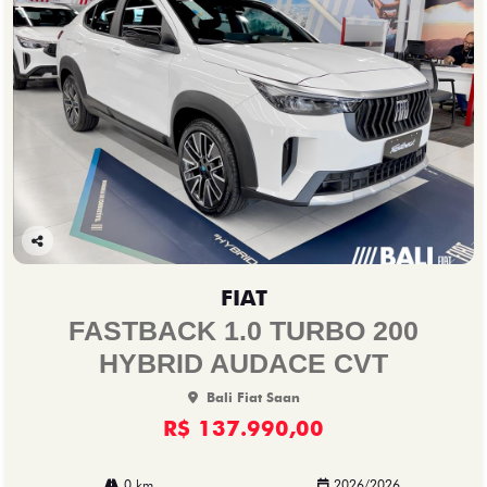
Co
mp
FIAT
arti
lhe
FASTBACK 1.0 TURBO 200
HYBRID AUDACE CVT
Bali Fiat Saan
R$ 137.990,00
0 km
2026/2026