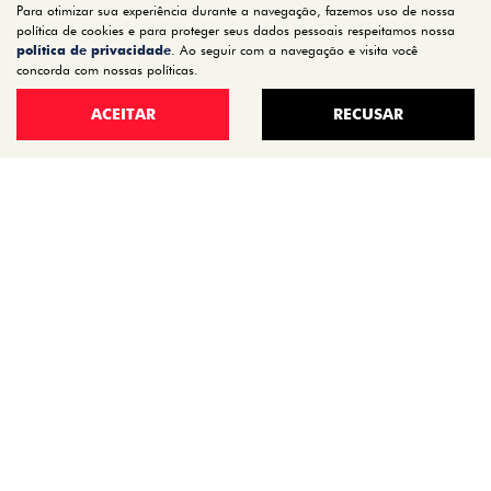
Para otimizar sua experiência durante a navegação, fazemos uso de nossa
STRADA
política de cookies e para proteger seus dados pessoais respeitamos nossa
política de privacidade
. Ao seguir com a navegação e visita você
TORO
concorda com nossas políticas.
FASTBACK HYBRID
ACEITAR
RECUSAR
PULSE
FASTBACK
CRONOS
NOVA FIORINO
SCUDO
NOVO DUCATO
MOBI
ARGO
ESTOQUE
ESTOQUE 0KM
SEMINOVOS
OFERTAS