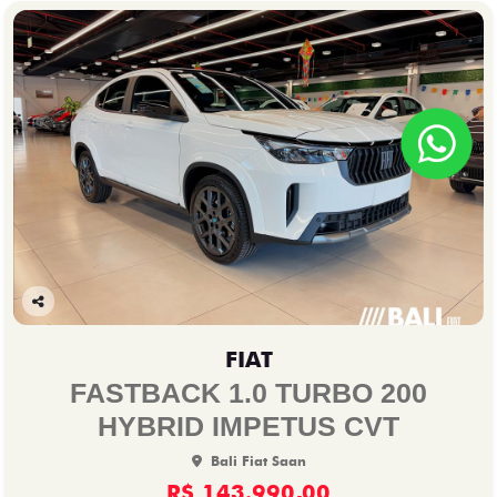
Co
mp
FIAT
arti
lhe
FASTBACK 1.0 TURBO 200
HYBRID IMPETUS CVT
Bali Fiat Saan
R$ 143.990,00