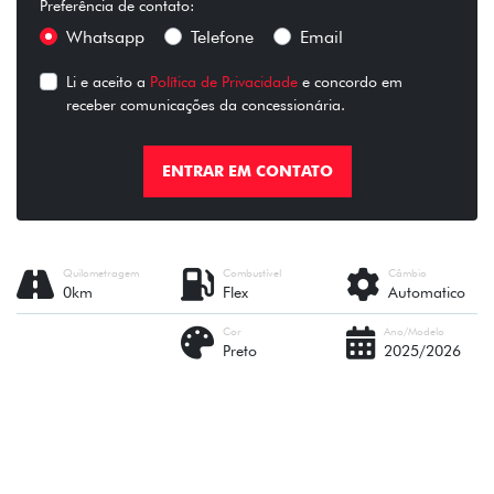
Preferência de contato:
Whatsapp
Telefone
Email
Li e aceito a
Política de Privacidade
e concordo em
receber comunicações da concessionária.
ENTRAR EM CONTATO
Quilometragem
Combustível
Câmbio
0km
Flex
Automatico
Cor
Ano/Modelo
Preto
2025/2026