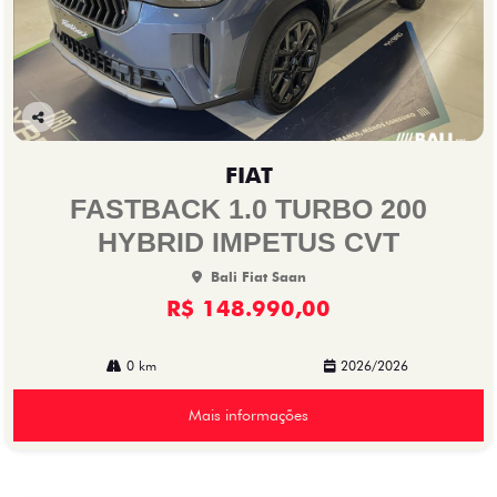
Co
mp
FIAT
arti
lhe
FASTBACK 1.0 TURBO 200
HYBRID IMPETUS CVT
Bali Fiat Saan
R$ 148.990,00
0 km
2026/2026
Mais informações