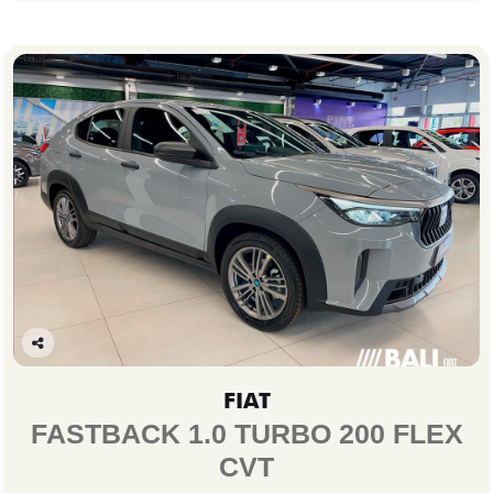
Co
mp
FIAT
arti
lhe
FASTBACK 1.0 TURBO 200 FLEX
CVT