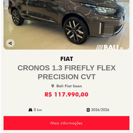
Co
mp
FIAT
arti
lhe
CRONOS 1.3 FIREFLY FLEX
PRECISION CVT
Bali Fiat Saan
R$ 117.990,00
0 km
2026/2026
Mais informações