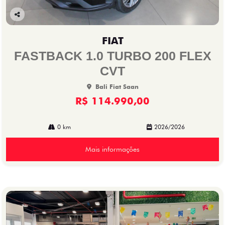
Co
mp
FIAT
arti
lhe
FASTBACK 1.0 TURBO 200 FLEX
CVT
Bali Fiat Saan
R$ 114.990,00
0 km
2026/2026
Mais informações