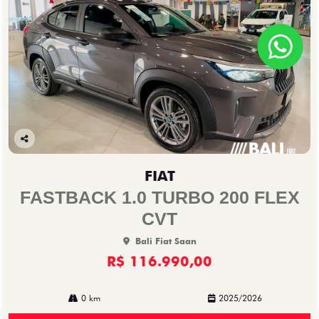
Co
mp
FIAT
arti
lhe
FASTBACK 1.0 TURBO 200 FLEX
CVT
Bali Fiat Saan
R$ 116.990,00
0 km
2025/2026