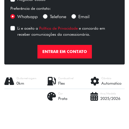
Preferência de contato:
Whatsapp
Telefone
Email
Li e aceito a
Política de Privacidade
e concordo em
receber comunicações da concessionária.
ENTRAR EM CONTATO
Quilometragem
Combustível
Câmbio
0km
Flex
Automatico
Cor
Ano/Modelo
Prata
2025/2026