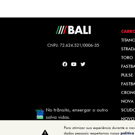
CARR
TITAN
CNPJ: 72.624.521/0006-35
STRAD
TORO
FASTB
PULSE
FASTB
CRON
NOVA 
No trânsito, enxergar o outro
SCUD
salva vidas.
NOVO
Para otimizar sua experiência durante a na
dados pessoais respeitamos nossa
polític