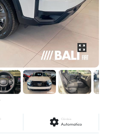
l
Câmbio
Automatico