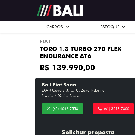
CARROS
ESTOQUE
FIAT
TORO 1.3 TURBO 270 FLEX
ENDURANCE AT6
R$ 139.990,00
Bali Fiat Saan
SAAN Quadra 3, CJ C, Zona Industrial
Brasília / Distrito Federal
(61) 4042-7558
(61) 3213-7800
Solicitar proposta