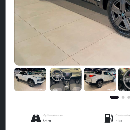
Quilometragem
Combustíve
0km
Flex