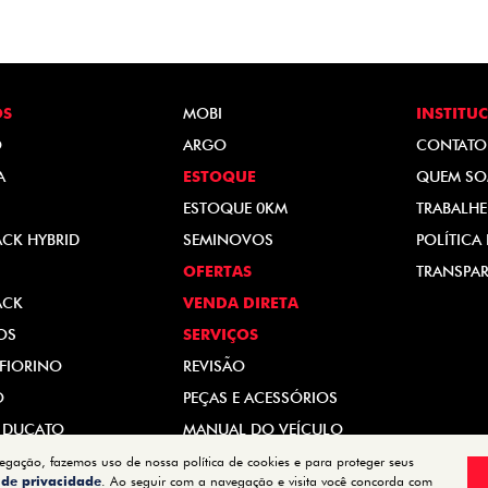
OS
MOBI
INSTITU
O
ARGO
CONTATO
A
ESTOQUE
QUEM S
ESTOQUE 0KM
TRABALH
ACK HYBRID
SEMINOVOS
POLÍTICA
OFERTAS
TRANSPAR
ACK
VENDA DIRETA
OS
SERVIÇOS
FIORINO
REVISÃO
O
PEÇAS E ACESSÓRIOS
 DUCATO
MANUAL DO VEÍCULO
vegação, fazemos uso de nossa política de cookies e para proteger seus
a de privacidade
. Ao seguir com a navegação e visita você concorda com