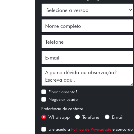
Financiamento?
Negociar usado
Preferência de contato:
Whatsapp
Telefone
Email
Li e aceito a
Política de Privacidade
e concordo