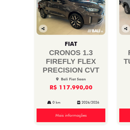
Co
Co
mp
mp
FIAT
arti
arti
lhe
lhe
CRONOS 1.3
FIREFLY FLEX
T
PRECISION CVT
Bali Fiat Saan
R$ 117.990,00
0 km
2026/2026
Mais informações