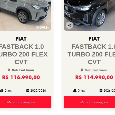
Co
mp
FIAT
FIAT
arti
lhe
FASTBACK 1.0
FASTBACK 1.
URBO 200 FLEX
TURBO 200 FL
CVT
CVT
Bali Fiat Saan
Bali Fiat Saan
R$ 116.990,00
R$ 114.990,00
0 km
2025/2026
0 km
2026/2
Mais informações
Mais informações