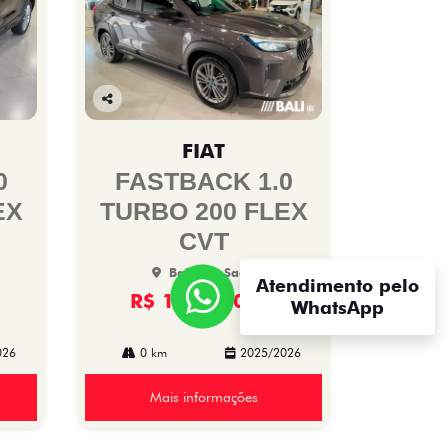
Co
mp
FIAT
arti
lhe
0
FASTBACK 1.0
EX
TURBO 200 FLEX
CVT
Bali Fiat Saan
Atendimento pelo
R$ 116.990,00
WhatsApp
026
0 km
2025/2026
Mais informações