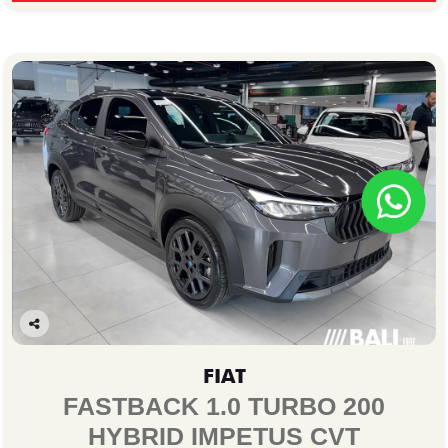
Co
mp
FIAT
arti
lhe
FASTBACK 1.0 TURBO 200
HYBRID IMPETUS CVT