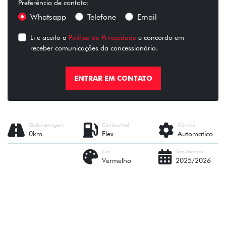
Preferência de contato:
Whatsapp
Telefone
Email
Li e aceito a
Política de Privacidade
e concordo em
receber comunicações da concessionária.
ENTRAR EM CONTATO
Quilometragem
Combustível
Câmbio
0km
Flex
Automatico
Cor
Ano/Modelo
Vermelho
2025/2026