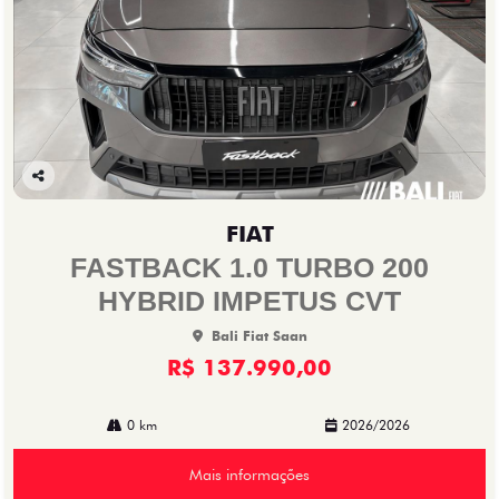
Co
mp
FIAT
arti
lhe
FASTBACK 1.0 TURBO 200
HYBRID IMPETUS CVT
Bali Fiat Saan
R$ 137.990,00
0 km
2026/2026
Mais informações