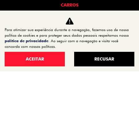
CARROS
TITANO
STRADA
Para otimizar sua experiência durante a navegação, fazemos uso de nossa
TORO
política de cookies e para proteger seus dados pessoais respeitamos nossa
FASTBACK HYBRID
política de privacidade
. Ao seguir com a navegação e visita você
concorda com nossas políticas.
PULSE
FASTBACK
ACEITAR
RECUSAR
CRONOS
NOVA FIORINO
SCUDO
NOVO DUCATO
MOBI
ARGO
ESTOQUE
ESTOQUE 0KM