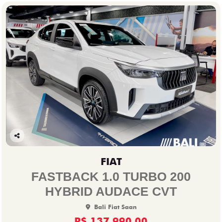
Co
mp
FIAT
arti
lhe
FASTBACK 1.0 TURBO 200
HYBRID AUDACE CVT
Bali Fiat Saan
R$ 137.990,00