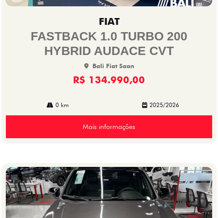
Co
mp
FIAT
arti
lhe
FASTBACK 1.0 TURBO 200
HYBRID AUDACE CVT
Bali Fiat Saan
R$ 134.990,00
0 km
2025/2026
Mais informações