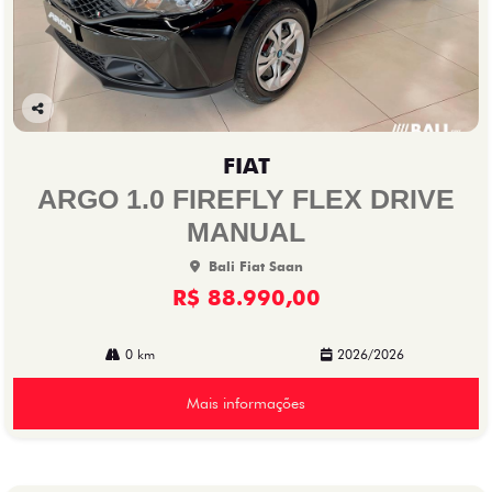
Co
mp
FIAT
arti
lhe
ARGO 1.0 FIREFLY FLEX DRIVE
MANUAL
Bali Fiat Saan
R$ 88.990,00
0 km
2026/2026
Mais informações