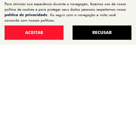
Para otimizar sua experiência durante a navegação, fazemos uso de nossa
STRADA
política de cookies e para proteger seus dados pessoais respeitamos nossa
TORO
política de privacidade
. Ao seguir com a navegação e visita você
concorda com nossas políticas.
FASTBACK HYBRID
PULSE
ACEITAR
RECUSAR
FASTBACK
CRONOS
NOVA FIORINO
SCUDO
NOVO DUCATO
MOBI
ARGO
ESTOQUE
ESTOQUE 0KM
SEMINOVOS
OFERTAS