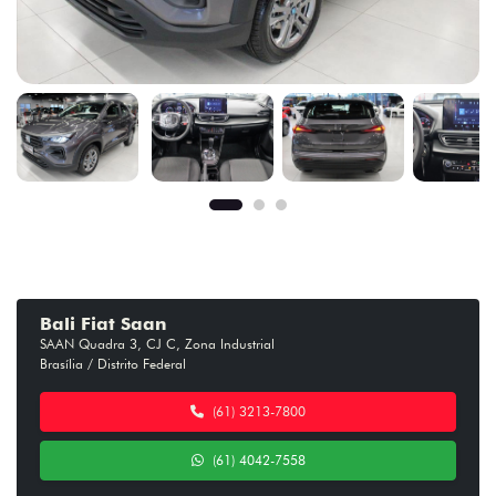
Bali Fiat Saan
SAAN Quadra 3, CJ C, Zona Industrial
Brasília / Distrito Federal
(61) 3213-7800
(61) 4042-7558