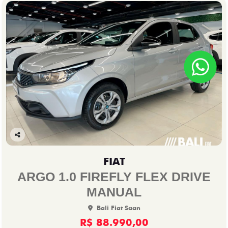
Co
mp
FIAT
arti
lhe
ARGO 1.0 FIREFLY FLEX DRIVE
MANUAL
Bali Fiat Saan
R$ 88.990,00