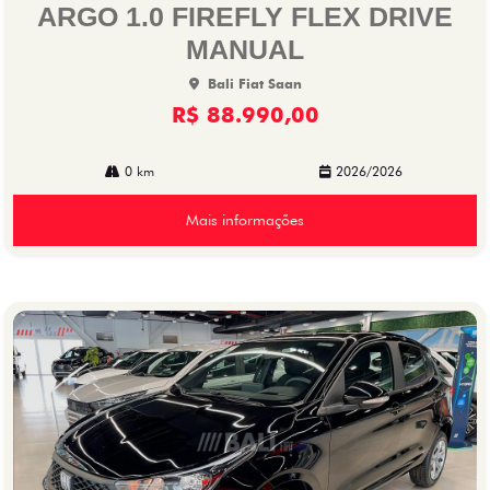
lhe
ARGO 1.0 FIREFLY FLEX DRIVE
MANUAL
Bali Fiat Saan
R$ 88.990,00
0 km
2026/2026
Mais informações