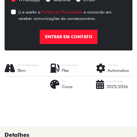
Li e aceito a
Política de Privacidade
e concordo em
receber comunicações da concessionária.
ENTRAR EM CONTATO
Quilometragem
Combustível
Câmbio
0km
Flex
Automatico
Cor
Ano/Modelo
Cinza
2025/2026
Detalhes