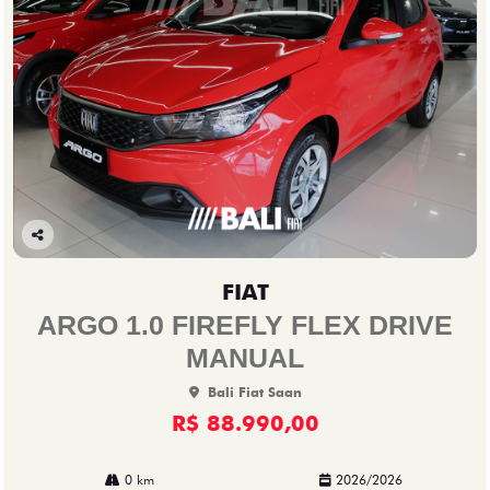
Co
mp
FIAT
arti
lhe
ARGO 1.0 FIREFLY FLEX DRIVE
MANUAL
Bali Fiat Saan
R$ 88.990,00
0 km
2026/2026