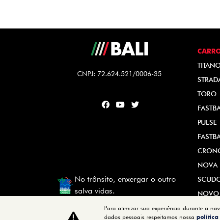
CARR
TITAN
CNPJ: 72.624.521/0006-35
STRAD
TORO
FASTB
PULSE
FASTB
CRON
NOVA 
No trânsito, enxergar o outro
SCUD
salva vidas.
NOVO
Para otimizar sua experiência durante a na
dados pessoais respeitamos nossa
polític