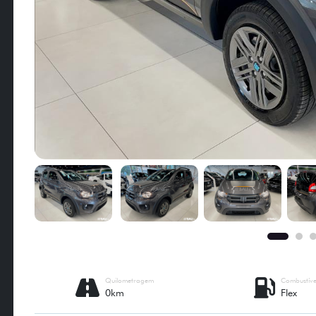
Quilometragem
Combustíve
0km
Flex