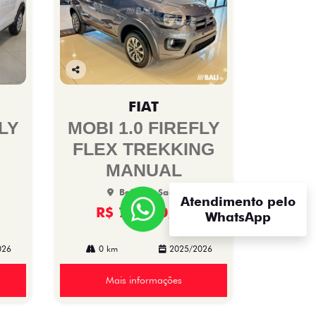
Co
mp
FIAT
arti
lhe
LY
MOBI 1.0 FIREFLY
FLEX TREKKING
MANUAL
Bali Fiat Saan
Atendimento pelo
R$ 73.980,00
WhatsApp
026
0 km
2025/2026
Mais informações