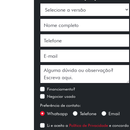
Financiamento?
Negociar usado
Preferência de contato:
Whatsapp
Telefone
Email
Li e aceito a
Política de Privacidade
e concordo