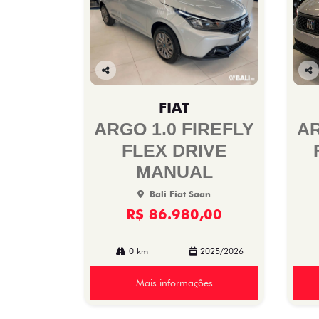
Co
Co
mp
mp
FIAT
arti
arti
lhe
lhe
ARGO 1.0 FIREFLY
AR
FLEX DRIVE
MANUAL
Bali Fiat Saan
R$ 86.980,00
0 km
2025/2026
Mais informações