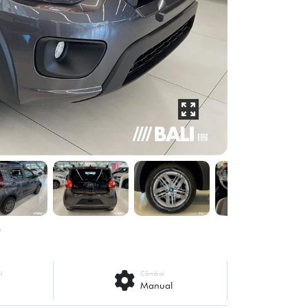
l
Câmbio
Manual