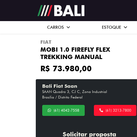
CARROS
ESTOQUE
FIAT
MOBI 1.0 FIREFLY FLEX
TREKKING MANUAL
R$ 73.980,00
Bali Fiat Saan
SAAN Quadra 3, CJ C, Zona Industrial
Brasília / Distrito Federal
(61) 4042-7558
(61) 3213-7800
Solicitar proposta