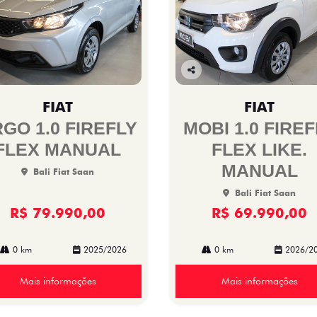
Co
mp
FIAT
FIAT
arti
lhe
GO 1.0 FIREFLY
MOBI 1.0 FIREF
FLEX MANUAL
FLEX LIKE.
MANUAL
Bali Fiat Saan
Bali Fiat Saan
R$ 79.990,00
R$ 69.990,00
0 km
2025/2026
0 km
2026/2
Mais informações
Mais informações