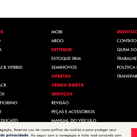
OS
MOBI
INSTITU
O
ARGO
CONTATO
A
ESTOQUE
QUEM S
ESTOQUE 0KM
TRABALH
ACK HYBRID
SEMINOVOS
POLÍTICA
OFERTAS
TRANSPAR
ACK
VENDA DIRETA
OS
SERVIÇOS
FIORINO
REVISÃO
O
PEÇAS E ACESSÓRIOS
 DUCATO
MANUAL DO VEÍCULO
vegação, fazemos uso de nossa política de cookies e para proteger seus
a de privacidade
. Ao seguir com a navegação e visita você concorda com