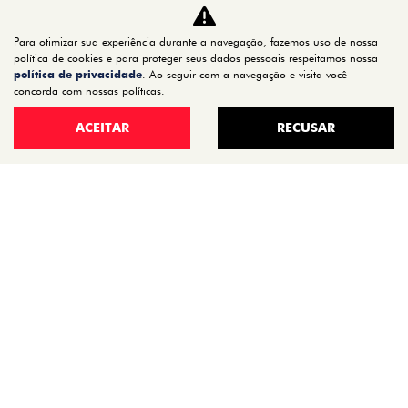
PULSE
FASTBACK
Para otimizar sua experiência durante a navegação, fazemos uso de nossa
política de cookies e para proteger seus dados pessoais respeitamos nossa
CRONOS
política de privacidade
. Ao seguir com a navegação e visita você
NOVA FIORINO
concorda com nossas políticas.
SCUDO
ACEITAR
RECUSAR
NOVO DUCATO
MOBI
ARGO
ESTOQUE
ESTOQUE 0KM
SEMINOVOS
OFERTAS
VENDA DIRETA
SERVIÇOS
REVISÃO