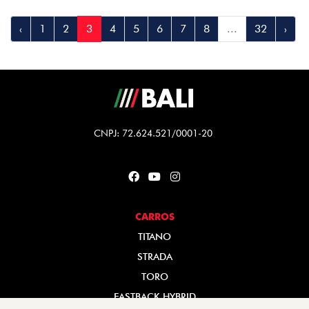
‹
1
2
3
4
5
6
7
8
...
32
›
CNPJ: 72.624.521/0001-20
CARROS
TITANO
STRADA
TORO
FASTBACK HYBRID