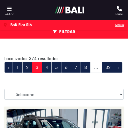
MENU
LIGAR
Bali Fiat SIA
Alterar
FILTRAR
Localizados 374 resultados
‹
1
2
3
4
5
6
7
8
...
32
›
Organizar por